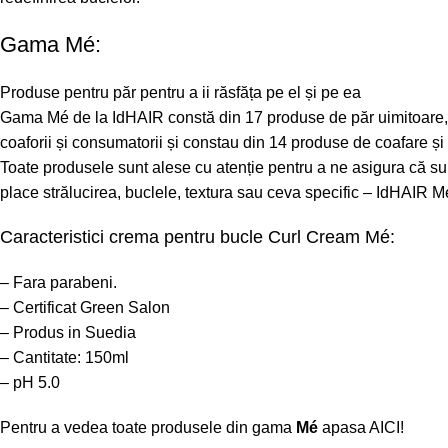
Gama Mé:
Produse pentru păr pentru a ii răsfăța pe el și pe ea
Gama Mé
de la IdHAIR constă din 17 produse de păr uimitoare, 
coaforii și consumatorii și constau din 14 produse de coafare și 
Toate produsele sunt alese cu atenție pentru a ne asigura că sun
place strălucirea, buclele, textura sau ceva specific – IdHAIR Mé
Caracteristici crema pentru bucle Curl Cream Mé:
– Fara parabeni.
– Certificat Green Salon
– Produs in Suedia
– Cantitate: 150ml
– pH 5.0
Pentru a vedea toate produsele din gama
Mé
apasa
AICI!