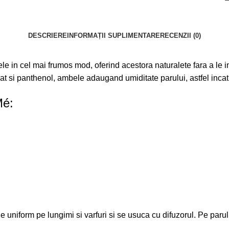
DESCRIERE
INFORMAȚII SUPLIMENTARE
RECENZII (0)
le in cel mai frumos mod, oferind acestora naturalete fara a le i
cat si panthenol, ambele adaugand umiditate parului, astfel incat s
Mé:
uie uniform pe lungimi si varfuri si se usuca cu difuzorul. Pe pa