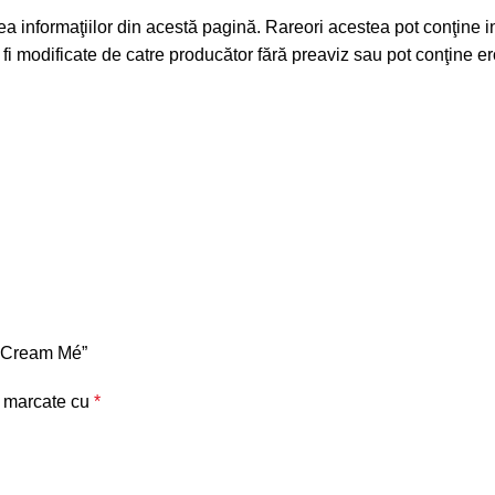
a informaţiilor din acestă pagină. Rareori acestea pot conţine in
fi modificate de catre producător fără preaviz sau pot conţine ero
rl Cream Mé”
t marcate cu
*