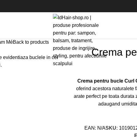
eam Mé
Back to products
Crema pe
Crema pentru bucle Curl
oferind acestora naturalete f
arate perfect pe toata durata 
adaugand umiditate 
EAN:
N/A
SKU:
101901
E