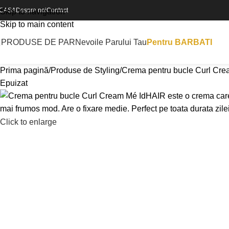
CASA
Despre noi
Contact
Skip to navigation
Skip to main content
PRODUSE DE PAR
Nevoile Parului Tau
Pentru BARBATI
Prima pagină
Produse de Styling
Crema pentru bucle Curl Cr
Epuizat
Click to enlarge