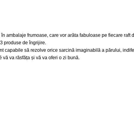
în ambalaje frumoase, care vor arăta fabuloase pe fiecare raft d
3 produse de îngrijire.
t capabile să rezolve orice sarcină imaginabilă a părului, indif
 vă va răsfăța și vă va oferi o zi bună.