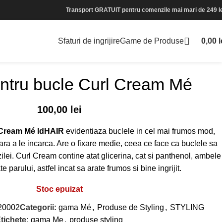
Transport GRATUIT pentru comenzile mai mari de 249 le
Sfaturi de ingrijire
Game de Produse
0,00
l
ntru bucle Curl Cream Mé
100,00
lei
 Cream Mé IdHAIR
evidentiaza buclele in cel mai frumos mod,
ara a le incarca. Are o fixare medie, ceea ce face ca buclele sa
zilei. Curl Cream contine atat glicerina, cat si panthenol, ambele
parului, astfel incat sa arate frumos si bine ingrijit.
Stoc epuizat
20002
Categorii:
gama Mé
,
Produse de Styling
,
STYLING
tichete:
gama Me
,
produse styling