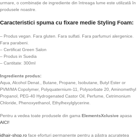
urmare, o combinație de ingrediente din întreaga lume este utilizată în
produsele noastre.
Caracteristici spuma cu fixare medie Styling Foam:
– Produs vegan. Fara gluten. Fara sulfati. Fara parfumuri alergenice.
Fara parabeni.
– Certificat Green Salon
– Produs in Suedia
– Cantitate: 300ml
Ingrediente produs:
Aqua, Alcohol Denat., Butane, Propane, Isobutane, Butyl Ester or
PVM/MA Copolymer, Polyquaternium-11, Polysorbate 20, Aminomethyl
Propanol, PEG-40 Hydrogenated Castor Oil, Perfume, Cetrimonium
Chloride, Phenoxyethanol, Ethylhexylglycerine.
Pentru a vedea toate produsele din gama
ElementsXclusive
apasa
AICI!
idhair-shop.ro
face eforturi permanente pentru a păstra acurateţea