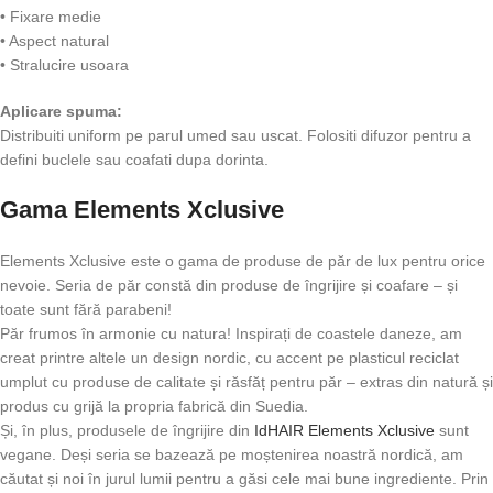
• Fixare medie
• Aspect natural
• Stralucire usoara
Aplicare spuma:
Distribuiti uniform pe parul umed sau uscat. Folositi difuzor pentru a
defini buclele sau coafati dupa dorinta.
Gama Elements Xclusive
Elements Xclusive este o gama de produse de păr de lux pentru orice
nevoie. Seria de păr constă din produse de îngrijire și coafare – și
toate sunt fără parabeni!
Păr frumos în armonie cu natura! Inspirați de coastele daneze, am
creat printre altele un design nordic, cu accent pe plasticul reciclat
umplut cu produse de calitate și răsfăț pentru păr – extras din natură și
produs cu grijă la propria fabrică din Suedia.
Și, în plus, produsele de îngrijire din
IdHAIR Elements Xclusive
sunt
vegane. Deși seria se bazează pe moștenirea noastră nordică, am
căutat și noi în jurul lumii pentru a găsi cele mai bune ingrediente. Prin