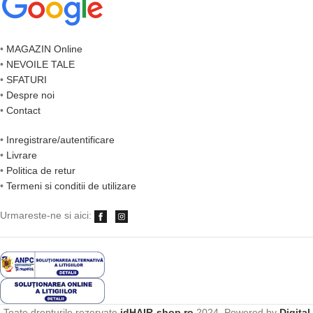
•
MAGAZIN Online
•
NEVOILE TALE
•
SFATURI
•
Despre noi
•
Contact
•
Inregistrare/autentificare
•
Livrare
•
Politica de retur
•
Termeni si conditii de utilizare
Urmareste-ne si aici:
Toate drepturile rezervate
idHAIR-shop.ro
2024. Powered by
Digital