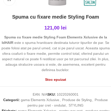
Spuma cu fixare medie Styling Foam
121,00
lei
Spuma cu fixare medie Styling Foam Elements Xclusive de la
IdHAIR
este o spuma hranitoare destinata tuturor tipurilor de par. Se
poate folosi atat pe parul umed, cat si pe parul uscat. Aceasta spuma
ofera coafurii o fixare medie, permite control total, oferind parului un
aspect natural ce poate fi restilizat usor pe tot parcursul zilei. In plus,
adauga stralucire usoara si este, de asemenea, excelent pentru
definirea buclelor.
Stoc epuizat
EAN:
N/A
SKU:
10220260001
Categorii:
gama Elements Xclusive
,
Produse de Styling
,
Produse
pentru par cret - ondulat
,
STYLING
Etichete:
gama Elements Xclusive
,
pentru par cret
,
produse pentru