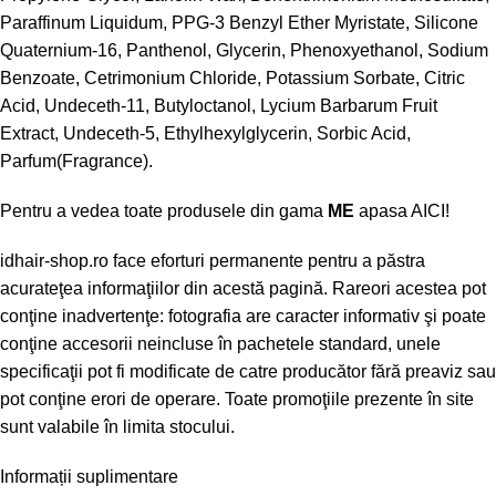
Paraffinum Liquidum, PPG-3 Benzyl Ether Myristate, Silicone
Quaternium-16, Panthenol, Glycerin, Phenoxyethanol, Sodium
Benzoate, Cetrimonium Chloride, Potassium Sorbate, Citric
Acid, Undeceth-11, Butyloctanol, Lycium Barbarum Fruit
Extract, Undeceth-5, Ethylhexylglycerin, Sorbic Acid,
Parfum(Fragrance).
Pentru a vedea toate produsele din gama
ME
apasa
AICI!
idhair-shop.ro
face eforturi permanente pentru a păstra
acurateţea informaţiilor din acestă pagină. Rareori acestea pot
conţine inadvertenţe: fotografia are caracter informativ şi poate
conţine accesorii neincluse în pachetele standard, unele
specificaţii pot fi modificate de catre producător fără preaviz sau
pot conţine erori de operare. Toate promoţiile prezente în site
sunt valabile în limita stocului.
Informații suplimentare