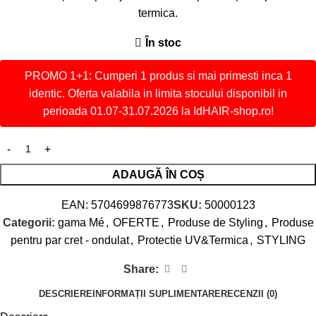
termica.
În stoc
PROMO 1+1: Cumperi 1 produs si mai primesti inca 1
identic. Oferta valabila in limita stocului disponibil in
perioada 01.07-31.07.2026 la IdHAIR-shop.ro!
ADAUGĂ ÎN COȘ
EAN:
5704699876773
SKU:
50000123
Categorii:
gama Mé
,
OFERTE
,
Produse de Styling
,
Produse
pentru par cret - ondulat
,
Protectie UV&Termica
,
STYLING
Share:
DESCRIERE
INFORMAȚII SUPLIMENTARE
RECENZII (0)