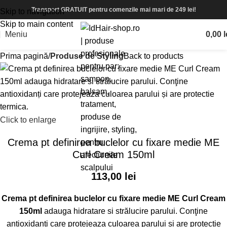
Transport GRATUIT pentru comenzile mai mari de 249 lei!
Skip to navigation
Skip to main content
Meniu
0,00
l
Prima pagină
Produse de Styling
Back to products
Click to enlarge
Crema pt definirea buclelor cu fixare medie ME
Curl Cream 150ml
113,00
lei
Crema pt definirea buclelor cu fixare medie ME Curl Cream
150ml
adauga hidratare si strălucire parului. Conţine
antioxidanți care protejeaza culoarea parului și are protectie