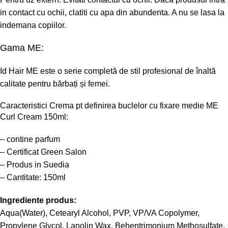
in contact cu ochii, clatiti cu apa din abundenta. A nu se lasa la
indemana copiilor.
Gama ME:
Id Hair ME
este o serie completă de stil profesional de înaltă
calitate pentru bărbați și femei.
Caracteristici Crema pt definirea buclelor cu fixare medie ME
Curl Cream 150ml:
– contine parfum
– Certificat Green Salon
– Produs in Suedia
– Cantitate: 150ml
Ingrediente produs:
Aqua(Water), Cetearyl Alcohol, PVP, VP/VA Copolymer,
Propylene Glycol, Lanolin Wax, Behentrimonium Methosulfate,