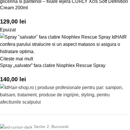
glicerina si pantenol – fixare lejera CURLY Xcls Soft Definition
Cream 200ml
129,00
lei
Epuizat
Citește mai mult
Spray „salvator” fara clatire Niophlex Rescue Spray
140,00
lei
Sector 2, Bucuresti