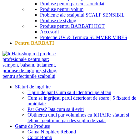
Produse pentru par cret - ondulat
Produse pentru volum
Probleme ale scalpului
SCALP SENSIBIL
Produse de styling
Produse pentru BARBATI
HOT
Accesorii
Protectie UV & Termica
SUMMER VIBES
Pentru BARBATI
Sfaturi de ingrijire
Tipuri de par | Cum sa il identifici pe al tau
Cum sa ingrijesti parul deteriorat de soare | 5 fixatori de
umiditate
Par Gras? Iata cum sa il eviti
Obtinerea unui par voluminos cu IdHAIR: sfaturi si
tehnici pentru un par des si plin de viata
Game de Produse
Gama Niophlex Rebond
Color Bomb