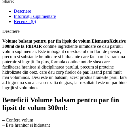
Share:
Descriere
Informații suplimentare
Recenzii (0)
Descriere
Volume balsam pentru par fin lipsit de volum ElementsXclusive
300ml de la IdHAIR
contine ingrediente uimitoare ce dau parului
volum suplimentar. Este imbogatit cu extractul din flori de piersic,
precum si substante hranitoare si hidratante care fac parul sa ramana
puternic si ingrijit. In plus, formula contine unt de shea care
faciliteaza hranirea si disciplinarea parului, precum si proteine ​​
hidrolizate din orez, care dau corp firelor de par, lasand parul mult
mai voluminos. Desi este un balsam, acest produs hraneste parul fara
a-l ingreuna sau a lasa senzatia de gras, iar rezultatul este un par bine
ingrijit si voluminos.
Beneficii Volume balsam pentru par fin
lipsit de volum 300ml:
– Confera volum
– Este hranitor si hidratant