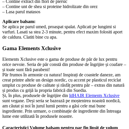
– Contine extract din flori de piersic
– Contine unt de shea si proteine hidrolizate ​​din orez
– Lasa parul matasos
Aplicare balsam:
Se aplica pe parul umed, proaspat spalat. Aplicati pe lungimi si
varfuri. Lasati sa stea 2-3 minute, pentru efect maxim folositi aport
de caldura. Clatiti bine cu apa.
Gama Elements Xclusive
Elements Xclusive este o gama de produse de păr de lux pentru
orice nevoie. Seria de păr constă din produse de îngrijire și coafare –
și toate sunt fără parabeni!
Păr frumos în armonie cu natura! Inspirați de coastele daneze, am
creat printre altele un design nordic, cu accent pe plasticul reciclat
umplut cu produse de calitate și răsfăț pentru păr – extras din natură
și produs cu grijă la propria fabrică din Suedia.
Și, în plus, produsele de îngrijire din
IdHAIR Elements Xclusive
sunt vegane. Deși seria se bazează pe moștenirea noastră nordică,
am căutat și noi în jurul lumii pentru a găsi cele mai bune
ingrediente. Prin urmare, o combinație de ingrediente din întreaga
lume este utilizată în produsele noastre.
Caracteristici Volume balsam pentru par fin lipsit de volum