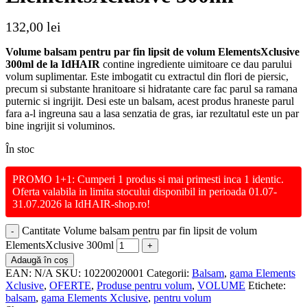
132,00
lei
Volume balsam pentru par fin lipsit de volum ElementsXclusive
300ml de la IdHAIR
contine ingrediente uimitoare ce dau parului
volum suplimentar. Este imbogatit cu extractul din flori de piersic,
precum si substante hranitoare si hidratante care fac parul sa ramana
puternic si ingrijit. Desi este un balsam, acest produs hraneste parul
fara a-l ingreuna sau a lasa senzatia de gras, iar rezultatul este un par
bine ingrijit si voluminos.
În stoc
PROMO 1+1: Cumperi 1 produs si mai primesti inca 1 identic.
Oferta valabila in limita stocului disponibil in perioada 01.07-
31.07.2026 la IdHAIR-shop.ro!
Cantitate Volume balsam pentru par fin lipsit de volum
ElementsXclusive 300ml
Adaugă în coș
EAN:
N/A
SKU:
10220020001
Categorii:
Balsam
,
gama Elements
Xclusive
,
OFERTE
,
Produse pentru volum
,
VOLUME
Etichete:
balsam
,
gama Elements Xclusive
,
pentru volum