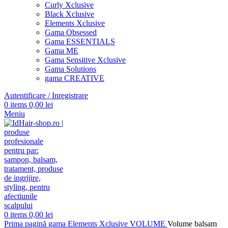
Curly Xclusive
Black Xclusive
Elements Xclusive
Gama Obsessed
Gama ESSENTIALS
Gama ME
Gama Sensitive Xclusive
Gama Solutions
gama CREATIVE
Autentificare / Inregistrare
0
items
0,00
lei
Meniu
0
items
0,00
lei
Prima pagină
gama Elements Xclusive
VOLUME
Volume balsam