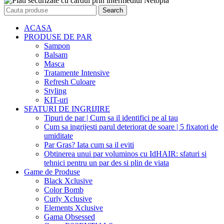
Search
ACASA
PRODUSE DE PAR
Sampon
Balsam
Masca
Tratamente Intensive
Refresh Culoare
Styling
KIT-uri
SFATURI DE INGRIJIRE
Tipuri de par | Cum sa il identifici pe al tau
Cum sa ingrijesti parul deteriorat de soare | 5 fixatori de
umiditate
Par Gras? Iata cum sa il eviti
Obtinerea unui par voluminos cu IdHAIR: sfaturi si
tehnici pentru un par des si plin de viata
Game de Produse
Black Xclusive
Color Bomb
Curly Xclusive
Elements Xclusive
Gama Obsessed