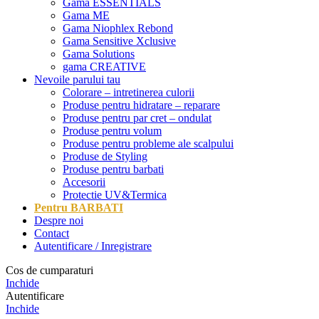
Gama ESSENTIALS
Gama ME
Gama Niophlex Rebond
Gama Sensitive Xclusive
Gama Solutions
gama CREATIVE
Nevoile parului tau
Colorare – intretinerea culorii
Produse pentru hidratare – reparare
Produse pentru par cret – ondulat
Produse pentru volum
Produse pentru probleme ale scalpului
Produse de Styling
Produse pentru barbati
Accesorii
Protectie UV&Termica
Pentru BARBATI
Despre noi
Contact
Autentificare / Inregistrare
Cos de cumparaturi
Inchide
Autentificare
Inchide