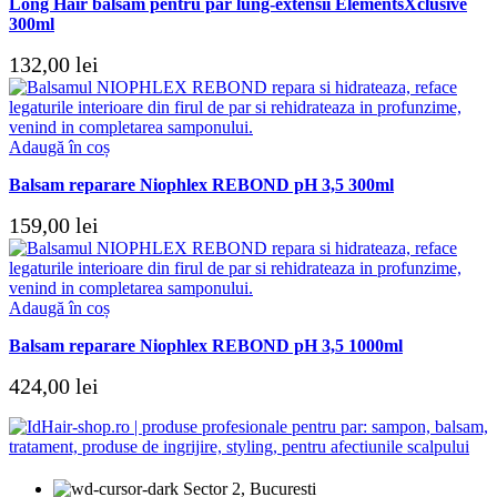
Long Hair balsam pentru par lung-extensii ElementsXclusive
300ml
132,00
lei
Adaugă în coș
Balsam reparare Niophlex REBOND pH 3,5 300ml
159,00
lei
Adaugă în coș
Balsam reparare Niophlex REBOND pH 3,5 1000ml
424,00
lei
Sector 2, Bucuresti