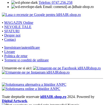
Telefon: 0747.256.258
Email: comenzi[-at-]idhair-shop.ro
•
MAGAZIN Online
•
NEVOILE TALE
•
SFATURI
•
Despre noi
•
Contact
•
Inregistrare/autentificare
•
Livrare
•
Politica de retur
•
Termeni si conditii de utilizare
Urmareste-ne si aici:
Toate drepturile rezervate
idHAIR-shop.ro
2024. Powered by
Digital Artwork
.