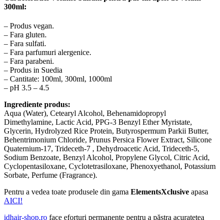
300ml:
– Produs vegan.
– Fara gluten.
– Fara sulfati.
– Fara parfumuri alergenice.
– Fara parabeni.
– Produs in Suedia
– Cantitate: 100ml, 300ml, 1000ml
– pH 3.5 – 4.5
Ingrediente produs:
Aqua (Water), Cetearyl Alcohol, Behenamidopropyl
Dimethylamine, Lactic Acid, PPG-3 Benzyl Ether Myristate,
Glycerin, Hydrolyzed Rice Protein, Butyrospermum Parkii Butter,
Behentrimonium Chloride, Prunus Persica Flower Extract, Silicone
Quaternium-17, Trideceth-7 , Dehydroacetic Acid, Trideceth-5,
Sodium Benzoate, Benzyl Alcohol, Propylene Glycol, Citric Acid,
Cyclopentasiloxane, Cyclotetrasiloxane, Phenoxyethanol, Potassium
Sorbate, Perfume (Fragrance).
Pentru a vedea toate produsele din gama
ElementsXclusive
apasa
AICI!
idhair-shop.ro
face eforturi permanente pentru a păstra acurateţea