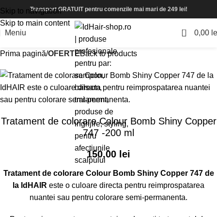
Transport GRATUIT pentru comenzile mai mari de 249 lei!
Skip to navigation
Skip to main content
0
Meniu
0,00
le
Prima pagină
OFERTE
Back to products
Tratament de colorare Colour Bomb Shiny Copper
747 -200 ml
150,00
lei
Tratament de colorare Colour Bomb Shiny Copper 747 de
la IdHAIR
este o culoare directa pentru reimprospatarea
nuantei sau pentru colorare semi-permanenta.