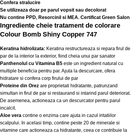
Confera stralucire
Se utilizeaza doar pe parul vopsit sau decolorat
Nu contine PPD, Resorcinil si MEA. Certificat Green Salon
Ingrediente cheie tratament de colorare
Colour Bomb Shiny Copper 747
Keratina hidrolizata:
Keratina restructureaza si repara firul de
par de la interior la exterior, fiind cheia unui par sanator
Panthenolul cu Vitamina B5
este un ingredient natural cu
multiple beneficia pentru par. Ajuta la descurcare, ofera
hidratare si confera corp firului de par
Proteine din Orez
are proprietati hidratante, patrunzand
simultan in firul de par si restaurand si intarind parul deteriorat.
De asemenea, actioneaza ca un descurcator pentru parul
incalcit.
Aloe vera
contine o enzima care ajuta in cazul iritatiilor
scalpului. In acelasi timp, contine peste 20 de minerale si
vitamine care actioneaza ca hidratante, ceea ce contribuie la