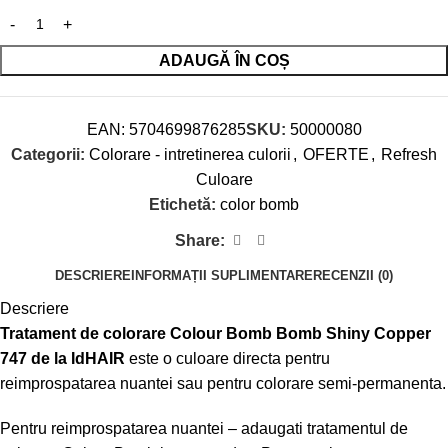
ADAUGĂ ÎN COȘ
EAN:
5704699876285
SKU:
50000080
Categorii:
Colorare - intretinerea culorii
,
OFERTE
,
Refresh
Culoare
Etichetă:
color bomb
Share:
DESCRIERE
INFORMAȚII SUPLIMENTARE
RECENZII (0)
Descriere
Tratament de colorare Colour Bomb Bomb Shiny Copper
747 de la IdHAIR
este o culoare directa pentru
reimprospatarea nuantei sau pentru colorare semi-permanenta.
Pentru reimprospatarea nuantei – adaugati tratamentul de