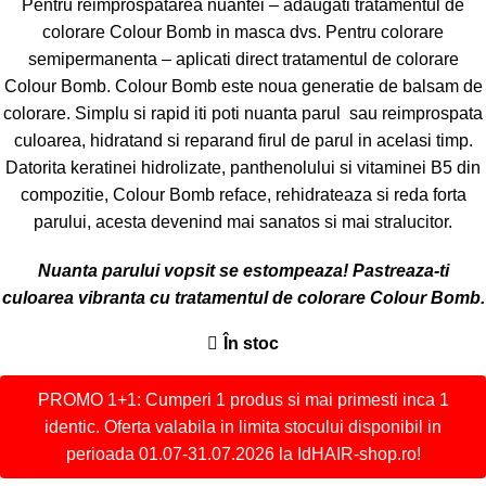
Pentru reimprospatarea nuantei – adaugati tratamentul de
colorare Colour Bomb in masca dvs. Pentru colorare
semipermanenta – aplicati direct tratamentul de colorare
Colour Bomb. Colour Bomb este noua generatie de balsam de
colorare. Simplu si rapid iti poti nuanta parul sau reimprospata
culoarea, hidratand si reparand firul de parul in acelasi timp.
Datorita keratinei hidrolizate, panthenolului si vitaminei B5 din
compozitie, Colour Bomb reface, rehidrateaza si reda forta
parului, acesta devenind mai sanatos si mai stralucitor.
Nuanta parului vopsit se estompeaza! Pastreaza-ti
culoarea vibranta cu tratamentul de colorare Colour Bomb.
În stoc
PROMO 1+1: Cumperi 1 produs si mai primesti inca 1
identic. Oferta valabila in limita stocului disponibil in
perioada 01.07-31.07.2026 la IdHAIR-shop.ro!