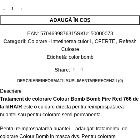
ADAUGĂ ÎN COȘ
EAN:
5704699876315
SKU:
50000073
Categorii:
Colorare - intretinerea culorii
,
OFERTE
,
Refresh
Culoare
Etichetă:
color bomb
Share:
DESCRIERE
INFORMAȚII SUPLIMENTARE
RECENZII (0)
Descriere
Tratament de colorare Colour Bomb Bomb Fire Red 766 de
la IdHAIR
este o culoare directa pentru reimprospatarea
nuantei sau pentru colorare semi-permanenta.
Pentru reimprospatarea nuantei – adaugati tratamentul de
colorare Colour Bomb in masca dvs. Pentru colorare