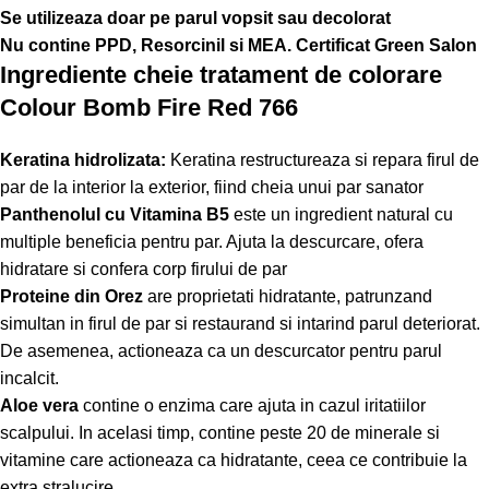
Se utilizeaza doar pe parul vopsit sau decolorat
Nu contine PPD, Resorcinil si MEA. Certificat Green Salon
Ingrediente cheie tratament de colorare
Colour Bomb Fire Red 766
Keratina hidrolizata:
Keratina restructureaza si repara firul de
par de la interior la exterior, fiind cheia unui par sanator
Panthenolul cu Vitamina B5
este un ingredient natural cu
multiple beneficia pentru par. Ajuta la descurcare, ofera
hidratare si confera corp firului de par
Proteine din Orez
are proprietati hidratante, patrunzand
simultan in firul de par si restaurand si intarind parul deteriorat.
De asemenea, actioneaza ca un descurcator pentru parul
incalcit.
Aloe vera
contine o enzima care ajuta in cazul iritatiilor
scalpului. In acelasi timp, contine peste 20 de minerale si
vitamine care actioneaza ca hidratante, ceea ce contribuie la
extra stralucire.