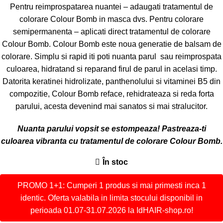
Pentru reimprospatarea nuantei – adaugati tratamentul de
colorare Colour Bomb in masca dvs. Pentru colorare
semipermanenta – aplicati direct tratamentul de colorare
Colour Bomb. Colour Bomb este noua generatie de balsam de
colorare. Simplu si rapid iti poti nuanta parul sau reimprospata
culoarea, hidratand si reparand firul de parul in acelasi timp.
Datorita keratinei hidrolizate, panthenolului si vitaminei B5 din
compozitie, Colour Bomb reface, rehidrateaza si reda forta
parului, acesta devenind mai sanatos si mai stralucitor.
Nuanta parului vopsit se estompeaza! Pastreaza-ti
culoarea vibranta cu tratamentul de colorare Colour Bomb.
În stoc
PROMO 1+1: Cumperi 1 produs si mai primesti inca 1
identic. Oferta valabila in limita stocului disponibil in
perioada 01.07-31.07.2026 la IdHAIR-shop.ro!