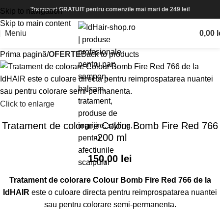
Transport GRATUIT pentru comenzile mai mari de 249 lei!
Skip to navigation
Skip to main content
Meniu
0,00
l
Prima pagină
OFERTE
Back to products
Click to enlarge
Tratament de colorare Colour Bomb Fire Red 766
-200 ml
150,00
lei
Tratament de colorare Colour Bomb Fire Red 766 de la
IdHAIR
este o culoare directa pentru reimprospatarea nuantei
sau pentru colorare semi-permanenta.