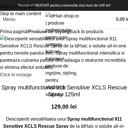
Transport GRATUIT pentru comenzile mai mari de 249 lei!
Skip to navigation
Skip to main content
Meniu
0,00
l
Prima pagină
Produse de Styling
Back to products
Click to enlarge
Spray multifunctional 911 Sensitive XCLS Rescue
Spray 125ml
129,00
lei
Descoperiti versatilitatea unui
Spray multifunctional 911
Sensitive XCLS Rescue Spray
de la IdHair, o solutie all-in-