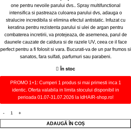
one pentru nevoile parului dvs.. Spray multifunctional
intensifica si pastreaza culoarea parului dvs, adauga o
stralucire incredibila si elimina efectul antistatic. Infuzat cu
keratina pentru rezistenta parului si ulei de argan pentru
combaterea incretirii, va protejeaza, de asemenea, parul de
daunele cauzate de caldura si de razele UV, ceea ce il face
perfect pentru a fi folosit si vara. Bucurati-va de un par frumos si
sanatos, fara sulfati, parfumuri sau parabeni.
În stoc
PROMO 1+1: Cumperi 1 produs si mai primesti inca 1
identic. Oferta valabila in limita stocului disponibil in
perioada 01.07-31.07.2026 la IdHAIR-shop.ro!
ADAUGĂ ÎN COȘ