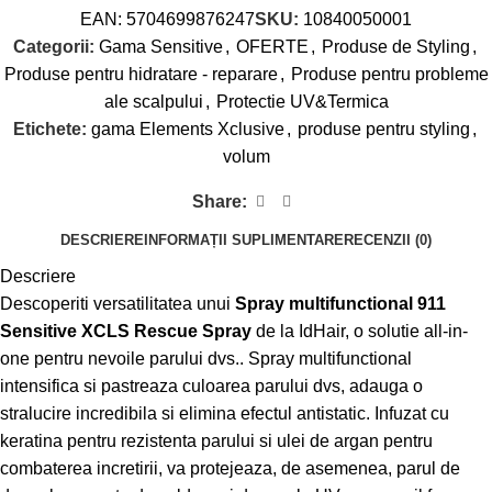
EAN:
5704699876247
SKU:
10840050001
Categorii:
Gama Sensitive
,
OFERTE
,
Produse de Styling
,
Produse pentru hidratare - reparare
,
Produse pentru probleme
ale scalpului
,
Protectie UV&Termica
Etichete:
gama Elements Xclusive
,
produse pentru styling
,
volum
Share:
DESCRIERE
INFORMAȚII SUPLIMENTARE
RECENZII (0)
Descriere
Descoperiti versatilitatea unui
Spray multifunctional 911
Sensitive XCLS Rescue Spray
de la IdHair, o solutie all-in-
one pentru nevoile parului dvs.. Spray multifunctional
intensifica si pastreaza culoarea parului dvs, adauga o
stralucire incredibila si elimina efectul antistatic. Infuzat cu
keratina pentru rezistenta parului si ulei de argan pentru
combaterea incretirii, va protejeaza, de asemenea, parul de