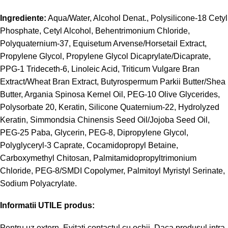
Ingrediente:
Aqua/Water, Alcohol Denat., Polysilicone-18 Cetyl
Phosphate, Cetyl Alcohol, Behentrimonium Chloride,
Polyquaternium-37, Equisetum Arvense/Horsetail Extract,
Propylene Glycol, Propylene Glycol Dicaprylate/Dicaprate,
PPG-1 Trideceth-6, Linoleic Acid, Triticum Vulgare Bran
Extract/Wheat Bran Extract, Butyrospermum Parkii Butter/Shea
Butter, Argania Spinosa Kernel Oil, PEG-10 Olive Glycerides,
Polysorbate 20, Keratin, Silicone Quaternium-22, Hydrolyzed
Keratin, Simmondsia Chinensis Seed Oil/Jojoba Seed Oil,
PEG-25 Paba, Glycerin, PEG-8, Dipropylene Glycol,
Polyglyceryl-3 Caprate, Cocamidopropyl Betaine,
Carboxymethyl Chitosan, Palmitamidopropyltrimonium
Chloride, PEG-8/SMDI Copolymer, Palmitoyl Myristyl Serinate,
Sodium Polyacrylate.
Informatii UTILE produs:
Pentru uz extern. Evitati contactul cu ochii. Daca produsul intra