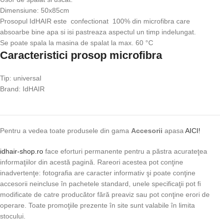
Dimensiune: 50x85cm
Prosopul IdHAIR este confectionat 100% din microfibra care
absoarbe bine apa si isi pastreaza aspectul un timp indelungat.
Se poate spala la masina de spalat la max. 60 °C
Caracteristici prosop microfibra
Tip: universal
Brand: IdHAIR
Pentru a vedea toate produsele din gama
Accesorii
apasa
AICI!
idhair-shop.ro
face eforturi permanente pentru a păstra acurateţea
informaţiilor din acestă pagină. Rareori acestea pot conţine
inadvertenţe: fotografia are caracter informativ şi poate conţine
accesorii neincluse în pachetele standard, unele specificaţii pot fi
modificate de catre producător fără preaviz sau pot conţine erori de
operare. Toate promoţiile prezente în site sunt valabile în limita
stocului.