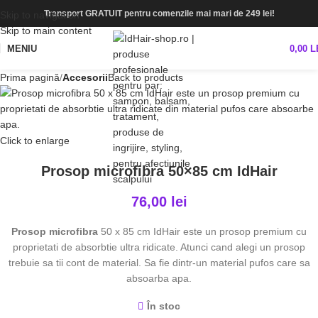
Transport GRATUIT pentru comenzile mai mari de 249 lei!
Skip to navigation
Skip to main content
MENIU
0,00
L
Prima pagină
Accesorii
Back to products
Click to enlarge
Prosop microfibra 50×85 cm IdHair
76,00
lei
Prosop microfibra
50 x 85 cm IdHair este un prosop premium cu
proprietati de absorbtie ultra ridicate. Atunci cand alegi un prosop
trebuie sa tii cont de material. Sa fie dintr-un material pufos care sa
absoarba apa.
În stoc