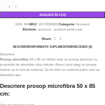
ADAUGĂ ÎN COȘ
EAN:
N/A
SKU:
10170590001
Categorie:
Accesorii
Etichete:
accesorii
,
produse pentru par
Share:
DESCRIERE
INFORMAȚII SUPLIMENTARE
RECENZII (0)
Descriere
Prosop microfibra
50 x 85 cm IdHair este un prosop premium cu
proprietati de absorbtie ultra ridicate. Atunci cand alegi un prosop
trebuie sa tii cont de material. Sa fie dintr-un material pufos care sa
absoarba apa.
Descriere prosop microfibra 50 x 85
cm:
Usor de spalat si uscat.