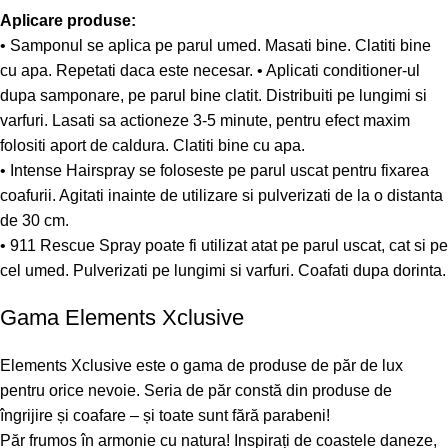
Aplicare produse:
• Samponul se aplica pe parul umed. Masati bine. Clatiti bine
cu apa. Repetati daca este necesar. • Aplicati conditioner-ul
dupa samponare, pe parul bine clatit. Distribuiti pe lungimi si
varfuri. Lasati sa actioneze 3-5 minute, pentru efect maxim
folositi aport de caldura. Clatiti bine cu apa.
• Intense Hairspray se foloseste pe parul uscat pentru fixarea
coafurii. Agitati inainte de utilizare si pulverizati de la o distanta
de 30 cm.
• 911 Rescue Spray poate fi utilizat atat pe parul uscat, cat si pe
cel umed. Pulverizati pe lungimi si varfuri. Coafati dupa dorinta.
Gama Elements Xclusive
Elements Xclusive este o gama de produse de păr de lux
pentru orice nevoie. Seria de păr constă din produse de
îngrijire și coafare – și toate sunt fără parabeni!
Păr frumos în armonie cu natura! Inspirați de coastele daneze,