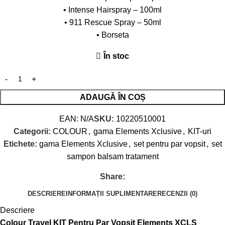
• Intense Hairspray – 100ml
• 911 Rescue Spray – 50ml
• Borseta
În stoc
ADAUGĂ ÎN COȘ
EAN:
N/A
SKU:
10220510001
Categorii:
COLOUR
,
gama Elements Xclusive
,
KIT-uri
Etichete:
gama Elements Xclusive
,
set pentru par vopsit
,
set
sampon balsam tratament
Share:
DESCRIERE
INFORMAȚII SUPLIMENTARE
RECENZII (0)
Descriere
Colour Travel KIT Pentru Par Vopsit Elements XCLS