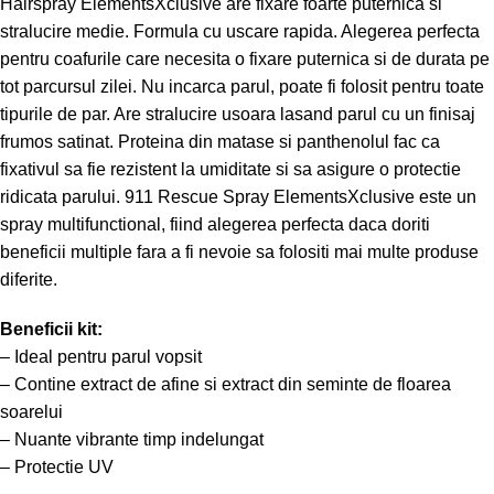
Hairspray ElementsXclusive are fixare foarte puternica si
stralucire medie. Formula cu uscare rapida. Alegerea perfecta
pentru coafurile care necesita o fixare puternica si de durata pe
tot parcursul zilei. Nu incarca parul, poate fi folosit pentru toate
tipurile de par. Are stralucire usoara lasand parul cu un finisaj
frumos satinat. Proteina din matase si panthenolul fac ca
fixativul sa fie rezistent la umiditate si sa asigure o protectie
ridicata parului. 911 Rescue Spray ElementsXclusive este un
spray multifunctional, fiind alegerea perfecta daca doriti
beneficii multiple fara a fi nevoie sa folositi mai multe produse
diferite.
Beneficii kit:
– Ideal pentru parul vopsit
– Contine extract de afine si extract din seminte de floarea
soarelui
– Nuante vibrante timp indelungat
– Protectie UV