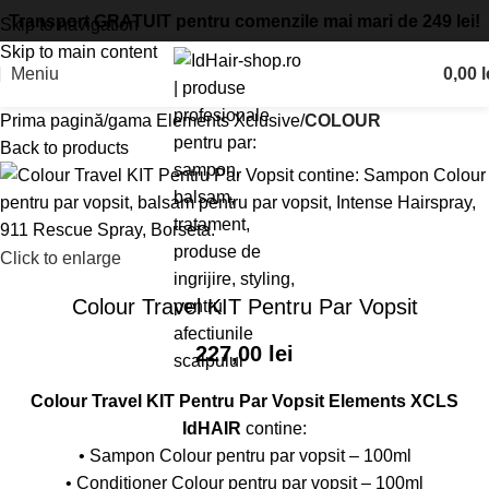
Transport GRATUIT pentru comenzile mai mari de 249 lei!
Skip to navigation
Skip to main content
Meniu
0,00
l
Prima pagină
gama Elements Xclusive
COLOUR
Back to products
Click to enlarge
Colour Travel KIT Pentru Par Vopsit
227,00
lei
Colour Travel KIT Pentru Par Vopsit Elements XCLS
IdHAIR
contine:
• Sampon Colour pentru par vopsit – 100ml
• Conditioner Colour pentru par vopsit – 100ml