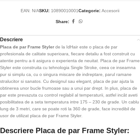
EAN:
N/A
SKU:
10890010001
Categorie:
Accesorii
Share:
Descriere
Placa de par Frame Styler
de la IdHair este o placa de par
profesionala de calitate superioara, fiecare detaliu a fost construit cu
atentie pentru a-ti asigura o experienta de neuitat. Placa de par Frame
Styler este construita cu tehnologia Single Stroke, ceea ce inseamna
pur si simplu ca, cu o singura miscare de indreptare, parul ramane
stralucitor si sanatos. Cu designul sau elegant, placa de par ajuta la
obtinerea unor bucle frumoase sau a unui par drept. In plus, placa de
par este prevazuta cu control reglabil al temperaturii, astfel incât aveti
posibilitatea de a seta temperatura intre 175 – 230 de grade. Un cablu
lung de 3 metri, care se poate roti la 360 de grade, face incredibil de
usor de utilizat placa de par Frame Styler.
Descriere Placa de par Frame Styler: