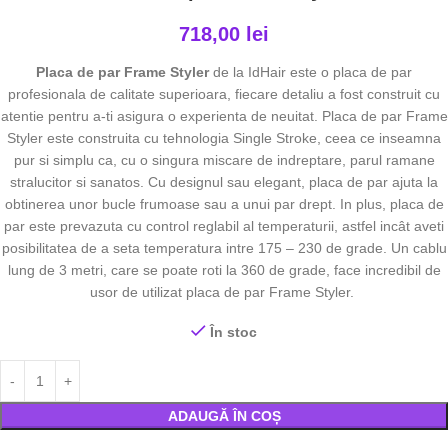
718,00
lei
Placa de par Frame Styler
de la IdHair este o placa de par
profesionala de calitate superioara, fiecare detaliu a fost construit cu
atentie pentru a-ti asigura o experienta de neuitat. Placa de par Frame
Styler este construita cu tehnologia Single Stroke, ceea ce inseamna
pur si simplu ca, cu o singura miscare de indreptare, parul ramane
stralucitor si sanatos. Cu designul sau elegant, placa de par ajuta la
obtinerea unor bucle frumoase sau a unui par drept. In plus, placa de
par este prevazuta cu control reglabil al temperaturii, astfel incât aveti
posibilitatea de a seta temperatura intre 175 – 230 de grade. Un cablu
lung de 3 metri, care se poate roti la 360 de grade, face incredibil de
usor de utilizat placa de par Frame Styler.
În stoc
ADAUGĂ ÎN COȘ