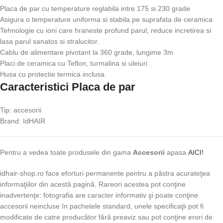
Placa de par cu temperature reglabila intre 175 si 230 grade
Asigura o temperature uniforma si stabila pe suprafata de ceramica
Tehnologie cu ioni care hraneste profund parul, reduce incretirea si
lasa parul sanatos si stralucitor.
Cablu de alimentare pivotant la 360 grade, lungime 3m
Placi de ceramica cu Teflon, turmalina si uleiuri
Husa cu protectie termica inclusa
Caracteristici Placa de par
Tip: accesorii
Brand: IdHAIR
Pentru a vedea toate produsele din gama
Accesorii
apasa
AICI!
idhair-shop.ro face eforturi permanente pentru a păstra acurateţea
informaţiilor din acestă pagină. Rareori acestea pot conţine
inadvertenţe: fotografia are caracter informativ şi poate conţine
accesorii neincluse în pachetele standard, unele specificaţii pot fi
modificate de catre producător fără preaviz sau pot conţine erori de