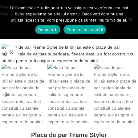
Transport GRATUIT pentru comenzile mai mari de 249 lei!
Skip to navigation
Utilizam cookie-urile pentru a va asigura ca va oferim cea mai
Skip to main content
buna experienta pe site-ul nostru. Daca veti continua sa
0
utilizati acest site, vom presupune ca sunteti multumit de el.
MENIU
0,00
LE
De acord.
Termeni si conditii
Prima pagină
Accesorii
Click to enlarge
Placa de par Frame Styler