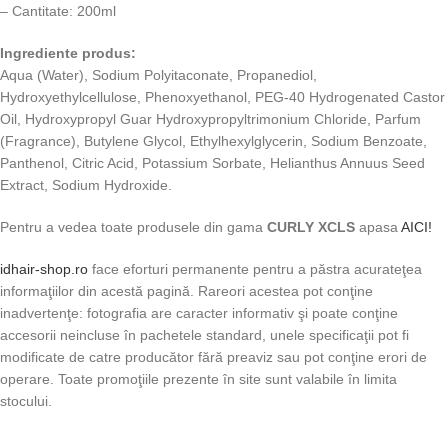
– Cantitate: 200ml
Ingrediente produs:
Aqua (Water), Sodium Polyitaconate, Propanediol,
Hydroxyethylcellulose, Phenoxyethanol, PEG-40 Hydrogenated Castor
Oil, Hydroxypropyl Guar Hydroxypropyltrimonium Chloride, Parfum
(Fragrance), Butylene Glycol, Ethylhexylglycerin, Sodium Benzoate,
Panthenol, Citric Acid, Potassium Sorbate, Helianthus Annuus Seed
Extract, Sodium Hydroxide.
Pentru a vedea toate produsele din gama
CURLY XCLS
apasa
AICI!
idhair-shop.ro
face eforturi permanente pentru a păstra acurateţea
informaţiilor din acestă pagină. Rareori acestea pot conţine
inadvertenţe: fotografia are caracter informativ şi poate conţine
accesorii neincluse în pachetele standard, unele specificaţii pot fi
modificate de catre producător fără preaviz sau pot conţine erori de
operare. Toate promoţiile prezente în site sunt valabile în limita
stocului.