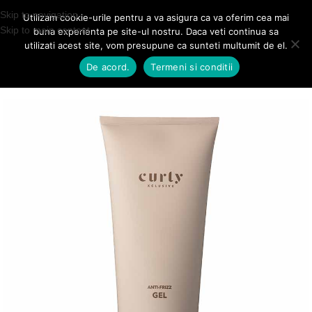
Transport GRATUIT pentru comenzile mai mari de 249 lei!
Skip to navigation
Utilizam cookie-urile pentru a va asigura ca va oferim cea mai
Skip to main content
buna experienta pe site-ul nostru. Daca veti continua sa
0
utilizati acest site, vom presupune ca sunteti multumit de el.
MENIU
0,00
LE
De acord.
Termeni si conditii
Prima pagină
Produse de Styling