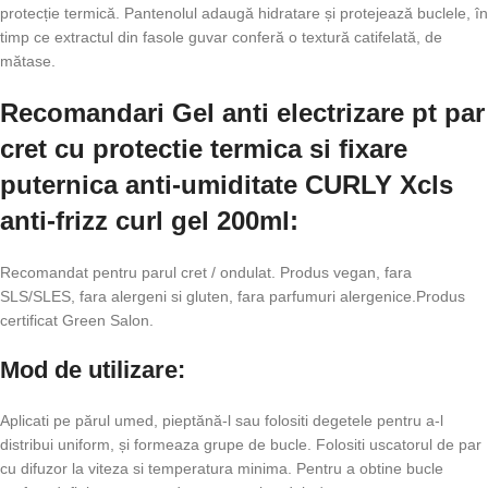
protecție termică. Pantenolul adaugă hidratare și protejează buclele, în
timp ce extractul din fasole guvar conferă o textură catifelată, de
mătase.
Recomandari Gel anti electrizare pt par
cret cu protectie termica si fixare
puternica anti-umiditate CURLY Xcls
anti-frizz curl gel 200ml:
Recomandat pentru parul cret / ondulat. Produs vegan, fara
SLS/SLES, fara alergeni si gluten, fara parfumuri alergenice.Produs
certificat Green Salon.
Mod de utilizare:
Aplicati pe părul umed, pieptănă-l sau folositi degetele pentru a-l
distribui uniform, și formeaza grupe de bucle. Folositi uscatorul de par
cu difuzor la viteza si temperatura minima. Pentru a obtine bucle