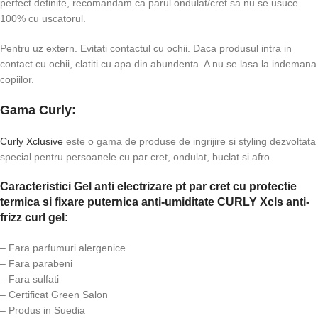
perfect definite, recomandam ca parul ondulat/cret sa nu se usuce
100% cu uscatorul.
Pentru uz extern. Evitati contactul cu ochii. Daca produsul intra in
contact cu ochii, clatiti cu apa din abundenta. A nu se lasa la indemana
copiilor.
Gama Curly:
Curly Xclusive
este o gama de produse de ingrijire si styling dezvoltata
special pentru persoanele cu par cret, ondulat, buclat si afro.
Caracteristici Gel anti electrizare pt par cret cu protectie
termica si fixare puternica anti-umiditate CURLY Xcls anti-
frizz curl gel:
– Fara parfumuri alergenice
– Fara parabeni
– Fara sulfati
– Certificat Green Salon
– Produs in Suedia