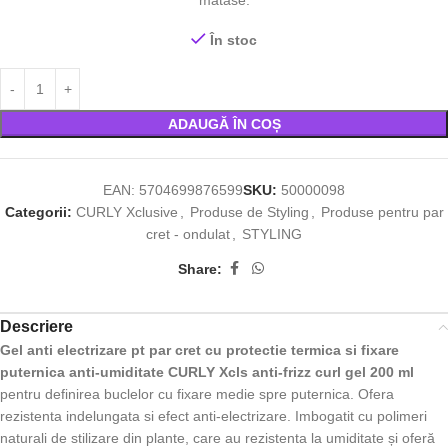
mătase.
În stoc
ADAUGĂ ÎN COȘ
EAN:
5704699876599
SKU:
50000098
Categorii:
CURLY Xclusive
,
Produse de Styling
,
Produse pentru par
cret - ondulat
,
STYLING
Share:
Descriere
Gel anti electrizare pt par cret cu protectie termica si fixare
puternica anti-umiditate CURLY Xcls anti-frizz curl gel 200 ml
pentru definirea buclelor cu fixare medie spre puternica. Ofera
rezistenta indelungata si efect anti-electrizare. Imbogatit cu polimeri
naturali de stilizare din plante, care au rezistenta la umiditate și oferă