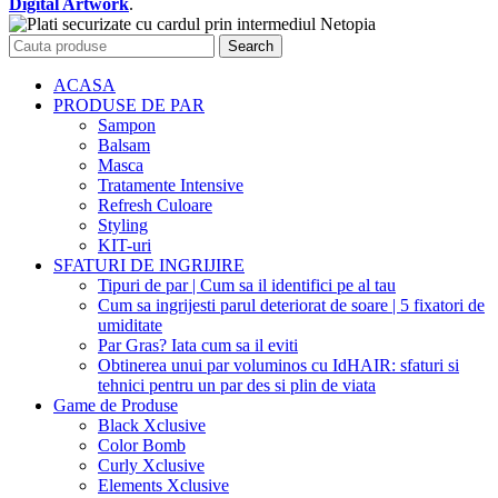
Digital Artwork
.
Search
ACASA
PRODUSE DE PAR
Sampon
Balsam
Masca
Tratamente Intensive
Refresh Culoare
Styling
KIT-uri
SFATURI DE INGRIJIRE
Tipuri de par | Cum sa il identifici pe al tau
Cum sa ingrijesti parul deteriorat de soare | 5 fixatori de
umiditate
Par Gras? Iata cum sa il eviti
Obtinerea unui par voluminos cu IdHAIR: sfaturi si
tehnici pentru un par des si plin de viata
Game de Produse
Black Xclusive
Color Bomb
Curly Xclusive
Elements Xclusive