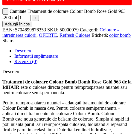
Cantitate Tratament de colorare Colour Bomb Rose Gold 963
-200 ml
Adaugă în coș
EAN:
5704699876353
SKU:
50000079
Categorii:
Colorare -
intretinerea culorii
,
OFERTE
,
Refresh Culoare
Etichetă:
color bomb
Share:
Descriere
Informații suplimentare
Recenzii (0)
Descriere
Tratament de colorare Colour Bomb Bomb Rose Gold 963 de la
IdHAIR
este o culoare directa pentru reimprospatarea nuantei sau
pentru colorare semi-permanenta.
Pentru reimprospatarea nuantei – adaugati tratamentul de colorare
Colour Bomb in masca dvs. Pentru colorare semipermanenta –
aplicati direct tratamentul de colorare Colour Bomb. Colour
Bomb este noua generatie de balsam de colorare. Simplu si rapid iti
poti nuanta parul sau reimprospata culoarea, hidratand si reparand
firul de parul in acelasi timp. Datorita keratinei hidrolizate,