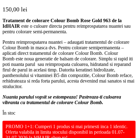
150,00
lei
Tratament de colorare Colour Bomb Rose Gold 963 de la
IdHAIR
este o culoare directa pentru reimprospatarea nuantei sau
pentru colorare semi-permanenta.
Pentru reimprospatarea nuantei – adaugati tratamentul de colorare
Colour Bomb in masca dvs. Pentru colorare semipermanenta –
aplicati direct tratamentul de colorare Colour Bomb. Colour
Bomb este noua generatie de balsam de colorare. Simplu si rapid iti
poti nuanta parul sau reimprospata culoarea, hidratand si reparand
firul de parul in acelasi timp. Datorita keratinei hidrolizate,
panthenolului si vitaminei B5 din compozitie, Colour Bomb reface,
rehidrateaza si reda forta parului, acesta devenind mai sanatos si mai
stralucitor.
Nuanta parului vopsit se estompeaza! Pastreaza-ti culoarea
vibranta cu tratamentul de colorare Colour Bomb.
În stoc
PROMO 1+1: Cumperi 1 produs si mai primesti inca 1 identic.
Oferta valabila in limita stocului disponibil in perioada 01.07-
31.07.2026 la IdHAIR-shop.ro!