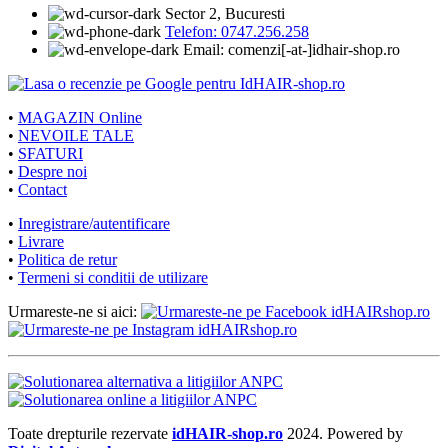
Sector 2, Bucuresti
Telefon: 0747.256.258
Email: comenzi[-at-]idhair-shop.ro
•
MAGAZIN Online
•
NEVOILE TALE
•
SFATURI
•
Despre noi
•
Contact
•
Inregistrare/autentificare
•
Livrare
•
Politica de retur
•
Termeni si conditii de utilizare
Urmareste-ne si aici:
Toate drepturile rezervate
idHAIR-shop.ro
2024. Powered by