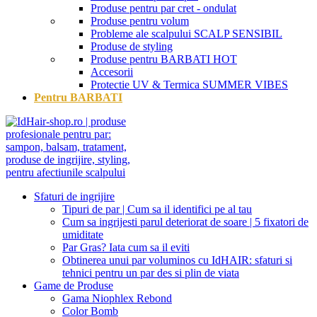
Produse pentru par cret - ondulat
Produse pentru volum
Probleme ale scalpului
SCALP SENSIBIL
Produse de styling
Produse pentru BARBATI
HOT
Accesorii
Protectie UV & Termica
SUMMER VIBES
Pentru BARBATI
Sfaturi de ingrijire
Tipuri de par | Cum sa il identifici pe al tau
Cum sa ingrijesti parul deteriorat de soare | 5 fixatori de
umiditate
Par Gras? Iata cum sa il eviti
Obtinerea unui par voluminos cu IdHAIR: sfaturi si
tehnici pentru un par des si plin de viata
Game de Produse
Gama Niophlex Rebond
Color Bomb