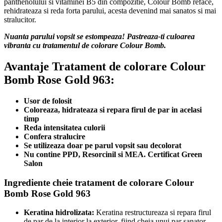
panthenolului si vitaminei B5 din compozitie, Colour Bomb reface,
rehidrateaza si reda forta parului, acesta devenind mai sanatos si mai
stralucitor.
Nuanta parului vopsit se estompeaza! Pastreaza-ti culoarea
vibranta cu tratamentul de colorare Colour Bomb.
Avantaje Tratament de colorare Colour
Bomb Rose Gold 963
:
Usor de folosit
Coloreaza, hidrateaza si repara firul de par in acelasi
timp
Reda intensitatea culorii
Confera stralucire
Se utilizeaza doar pe parul vopsit sau decolorat
Nu contine PPD, Resorcinil si MEA. Certificat Green
Salon
Ingrediente cheie tratament de colorare Colour
Bomb Rose Gold 963
Keratina hidrolizata:
Keratina restructureaza si repara firul
de par de la interior la exterior, fiind cheia unui par sanator