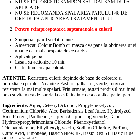
NU SE FOLOSESTE SAMPON SAU BALSAM DUPA
APLICARE
NU SE RECOMANDA SPALAREA PARULUI 48 DE
ORE DUPA APLICAREA TRATAMENTULUI
Pentru reimprospatarea saptamanala a culorii
Samponati parul si clatiti bine
Amestecati Colour Bomb cu masca dvs pana la obtinerea unei
nuante cat mai apropiate de cea a dvs
Aplicati pe par
Lasati sa actionize 10 min
Clatiti bine cu apa calduta
ATENTIE.
Rezistenta culorii depinde de baza de colorare si
porozitatea parului. Nuantele Fashion (albastru, verde, mov) au
rezistenta la mai multe spalari. Prin urmare, testati produsul mai intai
pe o suvita mica de par de la ceafa inainte de a o aplica pe tot parul.
Ingrediente:
Aqua, Cetearyl Alcohol, Propylene Glycol,
Cetrimonium Chloride, Aloe Barbadensis Leaf Juice, Hydrolyzed
Rice Protein, Panthenol, Caprylic/Capric Triglyceride, Guar
Hydroxypropyltrimonium Chloride, Phenoxyethanol,
Triethanolamine, Ethylhexylglycerin, Sodium Chloride, Parfum,
Citric Acid, Limonene, Basic Yellow 87, Basic Red 51, Basic Blue
99, Basic Violet 2