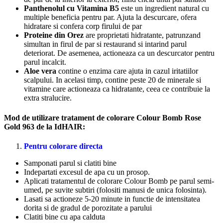
Panthenolul cu Vitamina B5
este un ingredient natural cu
multiple beneficia pentru par. Ajuta la descurcare, ofera
hidratare si confera corp firului de par
Proteine din Orez
are proprietati hidratante, patrunzand
simultan in firul de par si restaurand si intarind parul
deteriorat. De asemenea, actioneaza ca un descurcator pentru
parul incalcit.
Aloe vera
contine o enzima care ajuta in cazul iritatiilor
scalpului. In acelasi timp, contine peste 20 de minerale si
vitamine care actioneaza ca hidratante, ceea ce contribuie la
extra stralucire.
Mod de utilizare tratament de colorare Colour Bomb Rose
Gold 963 de la IdHAIR:
Pentru colorare directa
Samponati parul si clatiti bine
Indepartati excesul de apa cu un prosop.
Aplicati tratamentul de colorare Colour Bomb pe parul semi-
umed, pe suvite subtiri (folositi manusi de unica folosinta).
Lasati sa actioneze 5-20 minute in functie de intensitatea
dorita si de gradul de porozitate a parului
Clatiti bine cu apa calduta