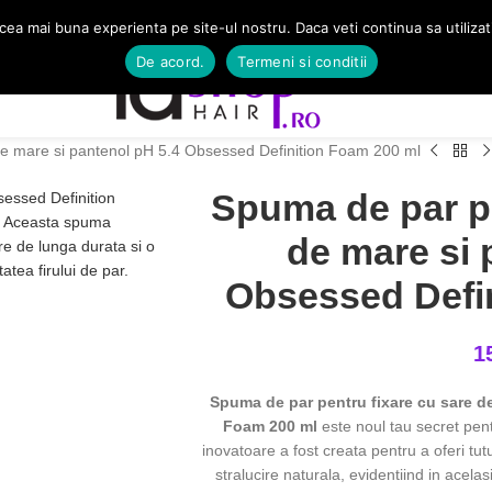
 cea mai buna experienta pe site-ul nostru. Daca veti continua sa utiliza
De acord.
Termeni si conditii
de mare si pantenol pH 5.4 Obsessed Definition Foam 200 ml
Spuma de par pe
de mare si 
Obsessed Defi
1
Spuma de par pentru fixare cu sare d
Foam 200 ml
este noul tau secret pent
inovatoare a fost creata pentru a oferi tut
stralucire naturala, evidentiind in acelasi 