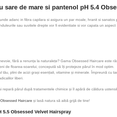
cu sare de mare si pantenol pH 5.4 Obs
unde adanc in fibra capilara si asigura un par moale, hranit si sanatos p
nduleurile sau suvitele drepte vor fi evidentiate si vor capata un aspect
re nevoie, fără a renunța la naturalețe? Gama Obsessed Haircare este r
eni de floarea-soarelui, concepută să îți protejeze părul în mod optim.
ău, plini de acizi grași esențiali, vitamine și minerale. Împreună cu ta
icalilor liberi.
repară părul după tratamentele chimice și îl apără de căldura ustensile
e
Obsessed Haircare
și lasă natura să aibă grijă de tine!
PH 5.5 Obsessed Velvet Hairspray