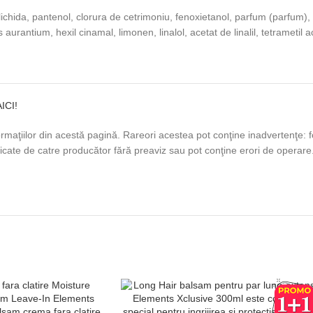
lichida, pantenol, clorura de cetrimoniu, fenoxietanol, parfum (parfum), 
us aurantium, hexil cinamal, limonen, linalol, acetat de linalil, tetrametil 
AICI!
maţiilor din acestă pagină. Rareori acestea pot conţine inadvertenţe: fo
ficate de catre producător fără preaviz sau pot conţine erori de operare.