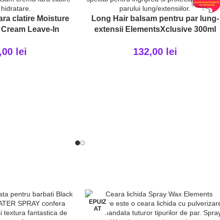
ra clatire Moisture
Long Hair balsam pentru par lung-
 Cream Leave-In
extensii ElementsXclusive 300ml
,00
lei
132,00
lei
EPUIZ
AT