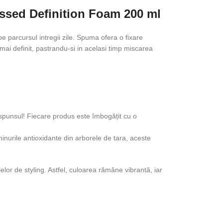
essed Definition Foam 200 ml
e parcursul intregii zile. Spuma ofera o fixare
 mai definit, pastrandu-si in acelasi timp miscarea
ăspunsul! Fiecare produs este îmbogățit cu o
ninurile antioxidante din arborele de tara, aceste
lor de styling. Astfel, culoarea rămâne vibrantă, iar