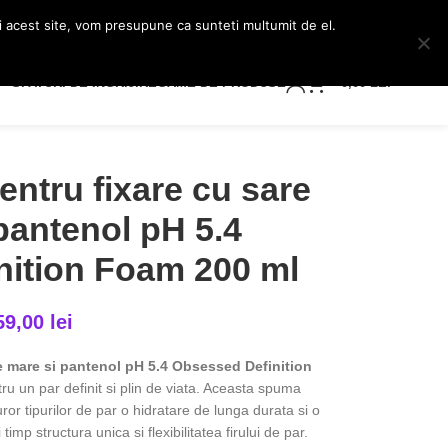
Transport GRATUIT pentru comenzile mai mari de 249 lei!
ti acest site, vom presupune ca sunteti multumit de el.
0
SFATURI DE INGRIJIRE
GAME DE PRODUSE
0,00
LEI
ntru fixare cu sare
pantenol pH 5.4
nition Foam 200 ml
59,00
lei
e mare si pantenol pH 5.4 Obsessed Definition
ru un par definit si plin de viata. Aceasta spuma
uror tipurilor de par o hidratare de lunga durata si o
timp structura unica si flexibilitatea firului de par.