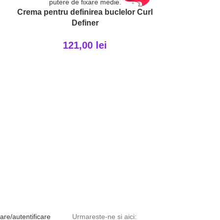
Crema pentru definirea buclelor Curl
Definer
121,00
lei
Fixativ fixa
1
rare/autentificare
Urmareste-ne si aici: