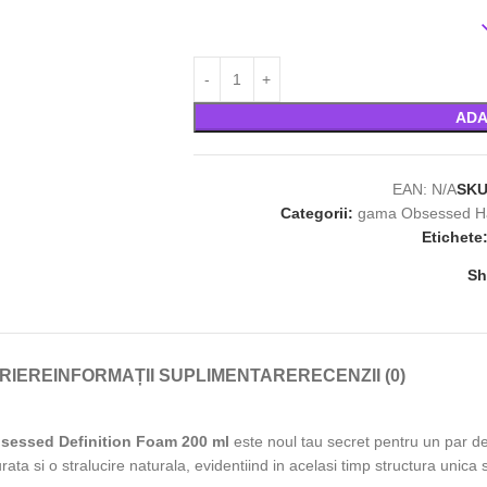
ADA
EAN:
N/A
SK
Categorii:
gama Obsessed Ha
Etichete
Sh
RIERE
INFORMAȚII SUPLIMENTARE
RECENZII (0)
bsessed Definition Foam 200 ml
este noul tau secret pentru un par de
ata si o stralucire naturala, evidentiind in acelasi timp structura unica si 