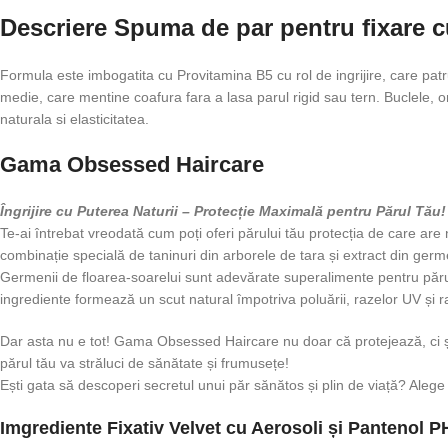
Descriere Spuma de par pentru fixare 
Formula este imbogatita cu Provitamina B5 cu rol de ingrijire, care patr
medie, care mentine coafura fara a lasa parul rigid sau tern. Buclele, o
naturala si elasticitatea.
Gama Obsessed Haircare
Îngrijire cu Puterea Naturii – Protecție Maximală pentru Părul Tău!
Te-ai întrebat vreodată cum poți oferi părului tău protecția de care a
combinație specială de taninuri din arborele de tara și extract din germ
Germenii de floarea-soarelui sunt adevărate superalimente pentru părul t
ingrediente formează un scut natural împotriva poluării, razelor UV și rad
Dar asta nu e tot! Gama Obsessed Haircare nu doar că protejează, ci și 
părul tău va străluci de sănătate și frumusețe!
Ești gata să descoperi secretul unui păr sănătos și plin de viață? Aleg
Imgrediente Fixativ Velvet cu Aerosoli și Pantenol 