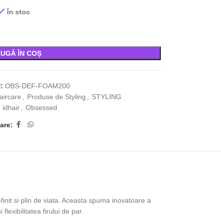
În stoc
UGĂ ÎN COȘ
U:
OBS-DEF-FOAM200
ircare
,
Produse de Styling
,
STYLING
:
idhair
,
Obsessed
are:
finit si plin de viata. Aceasta spuma inovatoare a
flexibilitatea firului de par.