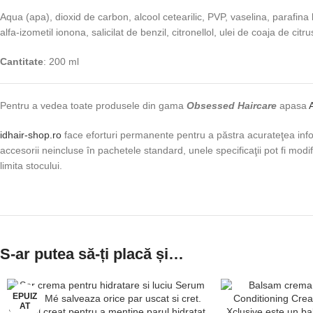
Aqua (apa), dioxid de carbon, alcool cetearilic, PVP, vaselina, parafina 
alfa-izometil ionona, salicilat de benzil, citronellol, ulei de coaja de citr
Cantitate
: 200 ml
Pentru a vedea toate produsele din gama
Obsessed Haircare
apasa
idhair-shop.ro
face eforturi permanente pentru a păstra acurateţea infor
accesorii neincluse în pachetele standard, unele specificaţii pot fi modi
limita stocului.
S-ar putea să-ți placă și…
EPUIZ
AT