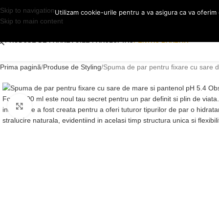
CASA
Skip to navigation
DESPRE NOI
CONTACT
Utilizam cookie-urile pentru a va asigura ca va oferim
Skip to main content
PRODUSE DE PAR
NEVOILE PARULUI TAU
PENTRU BARBATI
Prima pagină
Produse de Styling
Spuma de par pentru fixare cu sare 
Click to enlarge