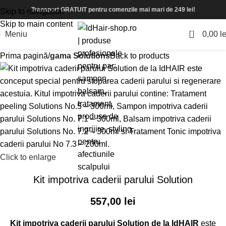
Transport GRATUIT pentru comenzile mai mari de 249 lei!
Skip to navigation
Skip to main content
0
Meniu
0,00
le
Prima pagină
gama Solutions
Back to products
Click to enlarge
Kit impotriva caderii parului Solution
557,00
lei
Kit impotriva caderii parului Solution de la IdHAIR
este