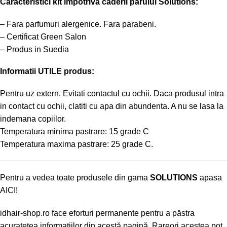
Caracteristici kit impotriva caderii parului Solutions:
– Fara parfumuri alergenice. Fara parabeni.
– Certificat Green Salon
– Produs in Suedia
Informatii UTILE produs:
Pentru uz extern. Evitati contactul cu ochii. Daca produsul intra
in contact cu ochii, clatiti cu apa din abundenta. A nu se lasa la
indemana copiilor.
Temperatura minima pastrare: 15 grade C
Temperatura maxima pastrare: 25 grade C.
Pentru a vedea toate produsele din gama
SOLUTIONS
apasa
AICI!
idhair-shop.ro
face eforturi permanente pentru a păstra
acurateţea informaţiilor din acestă pagină. Rareori acestea pot