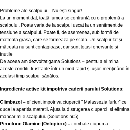
Probleme ale scalpului – Nu ești singur!
La un moment dat, toată lumea se confruntă cu o problemă a
scalpului. Poate varia de la scalpul uscat la un sentiment de
tensiune a scalpului. Poate fi, de asemenea, sub formă de
mătreață grasă, care se formează pe scalp. Un scalp iritat și
mătreața nu sunt contagioase, dar sunt totuși enervante și
inutile!
De aceea am dezvoltat gama
Solutions
– pentru a elimina
aceste condiții frustrante într-un mod rapid și ușor, menținând în
același timp scalpul sănătos.
Ingrediente active kit impotriva caderii parului Solutions:
Climbazol –
eficient impotriva ciupercii ” Malassezia furfur” ce
duce la aparitia matretii. Ajuta la distrugerea ciupercii si elimina
mancarimile scalpului. (Solutions nr.5)
Piroctone Olamine (Octopirox) –
combate ciuperca