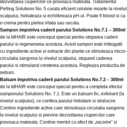
dezvoltarea ciupercilor ce provoaca matreata. Tratamentul
Pelling Solutions No. 5 curata eficient celulele moarte la nivelul
scalpului, hidrateaza si echilibreaza pH-ul. Poate fi folosit si ca
o crema pentru pielea iritata sau uscata.
Sampon impotriva caderii parului Solutions No.7.1 – 300ml
de la IdHAIR este conceput special pentru stoparea caderii
parului si regenerarea acestuia. Acest sampon este imbogatit
cu ingrediente active si extracte din plante ce stimuleaza micro-
circulatia sangvina la nivelul scalpului, stopand caderea
parului si stimuland cresterea acestuia. Regleaza productia de
sebum.
Balsam impotriva caderii parului Solutions No.7.2 – 300ml
de la IdHAIR este conceput special pentru a completa efectul
samponului Solutions No. 7.1. Este un balsam fin, exfoliant (la
nivelul scalpului), ce confera parului hidratare si stralucire.
Contine ingrediente active care stimuleaza circulatia sangvina
la nivelul scalpului si previne dezvoltarea ciupercilor care
provoaca matreata. Contine mentol cu efect de „racorire” si