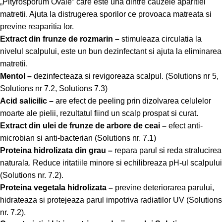
„Pityrosporum Ovale” care este una dintre cauzele aparitiei
matretii. Ajuta la distrugerea sporilor ce provoaca matreata si
previne reaparitia lor.
Extract din frunze de rozmarin –
stimuleaza circulatia la
nivelul scalpului, este un bun dezinfectant si ajuta la eliminarea
matretii.
Mentol –
dezinfecteaza si revigoreaza scalpul. (Solutions nr 5,
Solutions nr 7.2, Solutions 7.3)
Acid salicilic –
are efect de peeling prin dizolvarea celulelor
moarte ale pielii, rezultatul fiind un scalp prospat si curat.
Extract din ulei de frunze de arbore de ceai –
efect anti-
microbian si anti-bacterian (Solutions nr. 7.1)
Proteina hidrolizata din grau –
repara parul si reda stralucirea
naturala. Reduce iritatiile minore si echilibreaza pH-ul scalpului
(Solutions nr. 7.2).
Proteina vegetala hidrolizata –
previne deteriorarea parului,
hidrateaza si protejeaza parul impotriva radiatilor UV (Solutions
nr. 7.2).