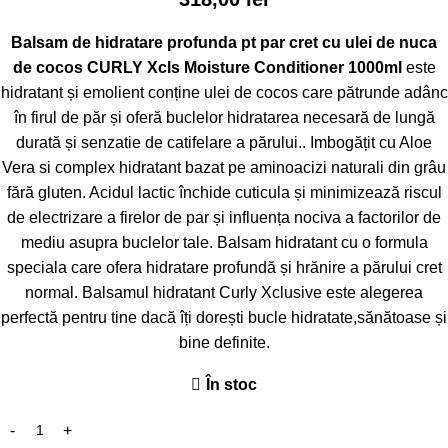
Balsam de hidratare profunda pt par cret cu ulei de nuca
de cocos CURLY Xcls Moisture Conditioner 1000ml
este
hidratant și emolient conține ulei de cocos care pătrunde adânc
în firul de păr și oferă buclelor hidratarea necesară de lungă
durată și senzatie de catifelare a părului.. Imbogățit cu Aloe
Vera si complex hidratant bazat pe aminoacizi naturali din grâu
fără gluten. Acidul lactic închide cuticula și minimizează riscul
de electrizare a firelor de par și influența nociva a factorilor de
mediu asupra buclelor tale. Balsam hidratant cu o formula
speciala care ofera hidratare profundă și hrănire a părului cret
normal. Balsamul hidratant Curly Xclusive este alegerea
perfectă pentru tine dacă îți dorești bucle hidratate,sănătoase și
bine definite.
În stoc