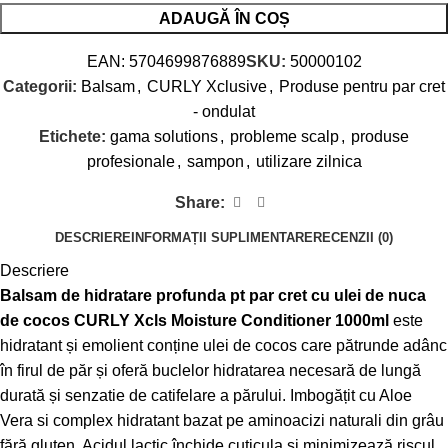
ADAUGĂ ÎN COȘ
EAN:
5704699876889
SKU:
50000102
Categorii:
Balsam
,
CURLY Xclusive
,
Produse pentru par cret
- ondulat
Etichete:
gama solutions
,
probleme scalp
,
produse
profesionale
,
sampon
,
utilizare zilnica
Share:
DESCRIERE
INFORMAȚII SUPLIMENTARE
RECENZII (0)
Descriere
Balsam de hidratare profunda pt par cret cu ulei de nuca
de cocos CURLY Xcls Moisture Conditioner 1000ml
este
hidratant și emolient conține ulei de cocos care pătrunde adânc
în firul de păr și oferă buclelor hidratarea necesară de lungă
durată și senzatie de catifelare a părului. Imbogățit cu Aloe
Vera si complex hidratant bazat pe aminoacizi naturali din grâu
fără gluten. Acidul lactic închide cuticula și minimizează riscul