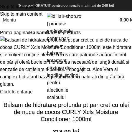
Transport GRATUIT pentru comenzile mai mari de 249 lei!
Skip to navigation
Skip to main content
Meniu
0,00
l
Prima pagină
Balsam
Back to products
Click to enlarge
Balsam de hidratare profunda pt par cret cu ulei
de nuca de cocos CURLY Xcls Moisture
Conditioner 1000ml
318,00
lei