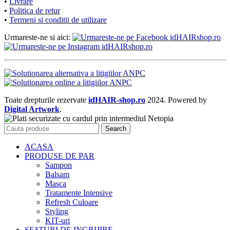
•
Livrare
•
Politica de retur
•
Termeni si conditii de utilizare
Urmareste-ne si aici:
Toate drepturile rezervate
idHAIR-shop.ro
2024. Powered by
Digital Artwork
.
Search
ACASA
PRODUSE DE PAR
Sampon
Balsam
Masca
Tratamente Intensive
Refresh Culoare
Styling
KIT-uri
SFATURI DE INGRIJIRE