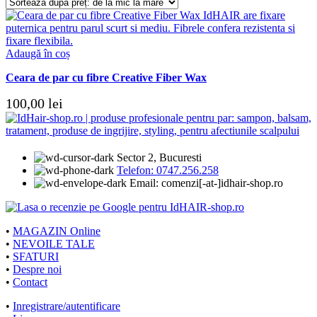
Adaugă în coș
Ceara de par cu fibre Creative Fiber Wax
100,00
lei
Sector 2, Bucuresti
Telefon: 0747.256.258
Email: comenzi[-at-]idhair-shop.ro
•
MAGAZIN Online
•
NEVOILE TALE
•
SFATURI
•
Despre noi
•
Contact
•
Inregistrare/autentificare