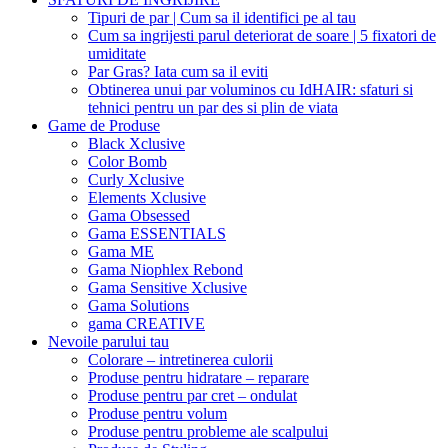
Tipuri de par | Cum sa il identifici pe al tau
Cum sa ingrijesti parul deteriorat de soare | 5 fixatori de
umiditate
Par Gras? Iata cum sa il eviti
Obtinerea unui par voluminos cu IdHAIR: sfaturi si
tehnici pentru un par des si plin de viata
Game de Produse
Black Xclusive
Color Bomb
Curly Xclusive
Elements Xclusive
Gama Obsessed
Gama ESSENTIALS
Gama ME
Gama Niophlex Rebond
Gama Sensitive Xclusive
Gama Solutions
gama CREATIVE
Nevoile parului tau
Colorare – intretinerea culorii
Produse pentru hidratare – reparare
Produse pentru par cret – ondulat
Produse pentru volum
Produse pentru probleme ale scalpului