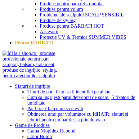
Produse pentru par cret - ondulat
Produse pentru volum
Probleme ale scalpului
SCALP SENSIBIL
Produse de styling
Produse pentru BARBATI
HOT
Accesorii
Protectie UV & Termica
SUMMER VIBES
Pentru BARBATI
Sfaturi de ingrijire
Tipuri de par | Cum sa il identifici pe al tau
Cum sa ingrijesti parul deteriorat de soare | 5 fixatori de
umiditate
Par Gras? Iata cum sa il eviti
Obtinerea unui par voluminos cu IdHAIR: sfaturi si
tehnici pentru un par des si plin de viata
Game de Produse
Gama Niophlex Rebond
Color Bomb