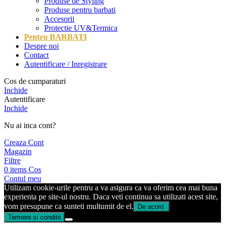
Produse de Styling
Produse pentru barbati
Accesorii
Protectie UV&Termica
Pentru BARBATI
Despre noi
Contact
Autentificare / Inregistrare
Cos de cumparaturi
Inchide
Autentificare
Inchide
Nu ai inca cont?
Creaza Cont
Magazin
Filtre
0
items
Cos
Contul meu
Utilizam cookie-urile pentru a va asigura ca va oferim cea mai buna
experienta pe site-ul nostru. Daca veti continua sa utilizati acest site,
vom presupune ca sunteti multumit de el.
De acord.
Termeni si conditii