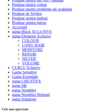
Produse pentru par cret - ondulat
Produse pentru volum
Produse pentru probleme ale scalpului
Produse de Styling
Produse pentru barbati
Produse pentru igiena
Accesorii
gama Black XCLUSIVE
gama Elements Xclusive
COLOUR
LONG HAIR
MOISTURE
REPAIR
SILVER
VOLUME
CURLY Xclusive
Gama Sensitive
Gama Essentials
gama CREATIVE
gama Mé
gama Niophlex
gama Niophlex Rebond
gama Solutions
Cele mai apreciate