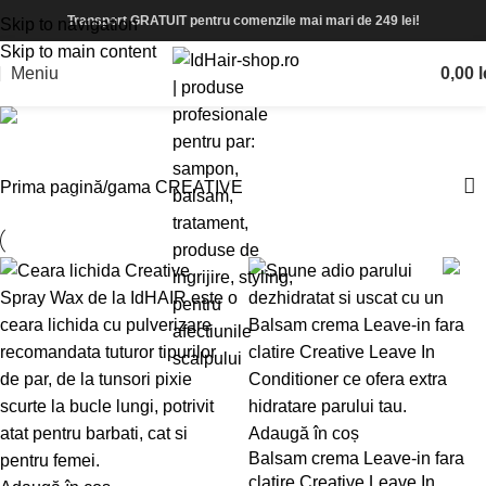
Transport GRATUIT pentru comenzile mai mari de 249 lei!
Skip to navigation
Skip to main content
Meniu
0,00
l
gama CREATIVE
Prima pagină
gama CREATIVE
Adaugă în coș
Balsam crema Leave-in fara
clatire Creative Leave In