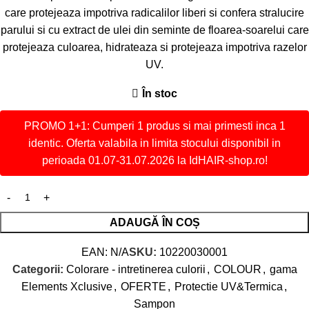
care protejeaza impotriva radicalilor liberi si confera stralucire
parului si cu extract de ulei din seminte de floarea-soarelui care
protejeaza culoarea, hidrateaza si protejeaza impotriva razelor
UV.
În stoc
PROMO 1+1: Cumperi 1 produs si mai primesti inca 1
identic. Oferta valabila in limita stocului disponibil in
perioada 01.07-31.07.2026 la IdHAIR-shop.ro!
ADAUGĂ ÎN COȘ
EAN:
N/A
SKU:
10220030001
Categorii:
Colorare - intretinerea culorii
,
COLOUR
,
gama
Elements Xclusive
,
OFERTE
,
Protectie UV&Termica
,
Sampon