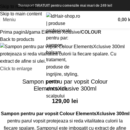
Transport GRATUIT pentru comenzile mai mari de 249 lei!
Skip to navigation
Skip to main content
Meniu
0,00
l
Prima pagină
gama Elements Xclusive
COLOUR
Back to products
Click to enlarge
Sampon pentru par vopsit Colour
ElementsXclusive 300ml
129,00
lei
Sampon pentru par vopsit Colour ElementsXclusive 300ml
pentru parul vopsit protejeaza si reda vitalitatea culorii la
fiecare spalare. Samponul este imbogatit cu extract de afine