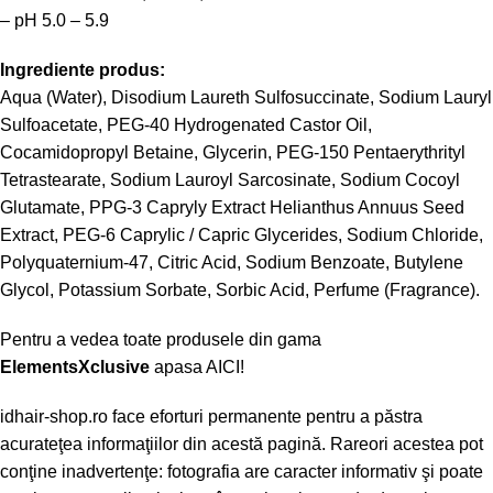
– pH 5.0 – 5.9
Ingrediente produs:
Aqua (Water), Disodium Laureth Sulfosuccinate, Sodium Lauryl
Sulfoacetate, PEG-40 Hydrogenated Castor Oil,
Cocamidopropyl Betaine, Glycerin, PEG-150 Pentaerythrityl
Tetrastearate, Sodium Lauroyl Sarcosinate, Sodium Cocoyl
Glutamate, PPG-3 Capryly Extract Helianthus Annuus Seed
Extract, PEG-6 Caprylic / Capric Glycerides, Sodium Chloride,
Polyquaternium-47, Citric Acid, Sodium Benzoate, Butylene
Glycol, Potassium Sorbate, Sorbic Acid, Perfume (Fragrance).
Pentru a vedea toate produsele din gama
ElementsXclusive
apasa
AICI!
idhair-shop.ro
face eforturi permanente pentru a păstra
acurateţea informaţiilor din acestă pagină. Rareori acestea pot
conţine inadvertenţe: fotografia are caracter informativ şi poate