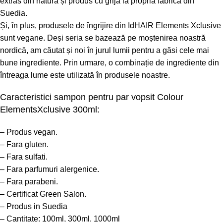
extras din natură și produs cu grijă la propria fabrică din
Suedia.
Și, în plus, produsele de îngrijire din
IdHAIR Elements Xclusive
sunt vegane. Deși seria se bazează pe moștenirea noastră
nordică, am căutat și noi în jurul lumii pentru a găsi cele mai
bune ingrediente. Prin urmare, o combinație de ingrediente din
întreaga lume este utilizată în produsele noastre.
Caracteristici sampon pentru par vopsit Colour
ElementsXclusive 300ml:
– Produs vegan.
– Fara gluten.
– Fara sulfati.
– Fara parfumuri alergenice.
– Fara parabeni.
– Certificat Green Salon.
– Produs in Suedia
– Cantitate: 100ml, 300ml, 1000ml