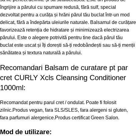
îngrijire a părului cu spumare redusă, fără sulf, special
dezvoltat pentru a curăța și hrăni părul tău buclat într-un mod
delicat, fără a îndepărta uleiurile naturale. Balsamul de curățare
favorizează retenția de hidratare și minimizează electrizarea
părului. Este o alegere potrivită pentru tine dacă părul tău
buclat este uscat și îți dorești să-ți redobândești sau să-ți menții
sănătatea și textura naturală a părului.
Recomandari Balsam de curatare pt par
cret CURLY Xcls Cleansing Conditioner
1000ml:
Recomandat pentru parul cret / ondulat. Poate fi folosit
zilnic.Produs vegan, fara SLS/SLES, fara alergeni si gluten,
fara parfumuri alergenice.Produs certificat Green Salon.
Mod de utilizare: