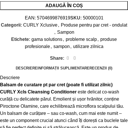
ADAUGĂ ÎN COȘ
EAN:
5704699876919
SKU:
50000101
Categorii:
CURLY Xclusive
,
Produse pentru par cret - ondulat
,
Sampon
Etichete:
gama solutions
,
probleme scalp
,
produse
profesionale
,
sampon
,
utilizare zilnica
Share:
DESCRIERE
INFORMAȚII SUPLIMENTARE
RECENZII (0)
Descriere
Balsam de curatare pt par cret (poate fi utilizat zilnic)
CURLY Xcls Cleansing Conditioner
este delicat co-wash
curăță cu delicatete părul. Emolient și ușor hrănitor, conține
Piroctone Olamine, care echilibrează microflora scalpului tău.
Un balsam de curățare – sau co-wash, cum mai este numit –
este un component crucial atunci când îți dorești ca buclele tale
să fie perfect definite și să strălucească. Este un produs de