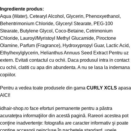
Ingrediente produs:
Aqua (Water), Cetearyl Alcohol, Glycerin, Phenoxyethanol,
Behentrimonium Chloride, Glyceryl Stearate, PEG-100
Stearate, Butylene Glycol, Coco-Betaine, Cetrimonium
Chloride, Lauroyl/Myristoyl Methyl Glucamide, Piroctone
Olamine, Parfum (Fragrance), Hydroxypropyl Guar, Lactic Acid,
Ethylhexylglycerin, Helianthus Annuus Seed Extract Pentru uz
extern. Evitati contactul cu ochii. Daca produsul intra in contact
cu ochii, clatiti cu apa din abundenta. A nu se lasa la indemana
copiilor.
Pentru a vedea toate produsele din gama
CURLY XCLS
apasa
AICI!
idhair-shop.ro
face eforturi permanente pentru a păstra
acurateţea informaţiilor din acestă pagină. Rareori acestea pot
conţine inadvertenţe: fotografia are caracter informativ şi poate
conţine accesorii neincluse în pachetele standard, unele