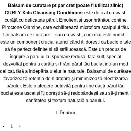
Balsam de curatare pt par cret (poate fi utilizat zilnic)
CURLY Xcls Cleansing Conditioner
este delicat co-wash
curăță cu delicatete părul. Emolient și ușor hrănitor, conține
Piroctone Olamine, care echilibrează microflora scalpului tău.
Un balsam de curățare – sau co-wash, cum mai este numit –
este un component crucial atunci când îți dorești ca buclele tale
să fie perfect definite și să strălucească. Este un produs de
îngrijire a părului cu spumare redusă, fără sulf, special
dezvoltat pentru a curăța și hrăni părul tău buclat într-un mod
delicat, fără a îndepărta uleiurile naturale. Balsamul de curățare
favorizează retenția de hidratare și minimizează electrizarea
părului. Este o alegere potrivită pentru tine dacă părul tău
buclat este uscat și îți dorești să-ți redobândești sau să-ți menții
sănătatea și textura naturală a părului.
În stoc