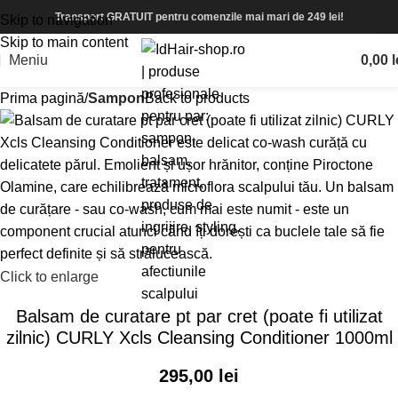
Transport GRATUIT pentru comenzile mai mari de 249 lei!
Skip to navigation
Skip to main content
Meniu
0,00
l
Prima pagină
Sampon
Back to products
Click to enlarge
Balsam de curatare pt par cret (poate fi utilizat
zilnic) CURLY Xcls Cleansing Conditioner 1000ml
295,00
lei